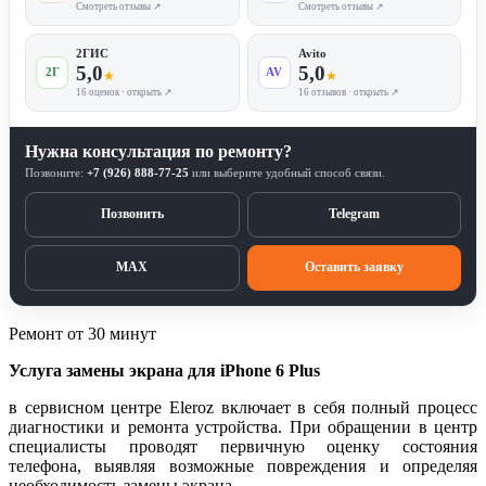
Смотреть отзывы ↗
Смотреть отзывы ↗
2ГИС
Avito
5,0
5,0
2Г
AV
★
★
16 оценок · открыть ↗
16 отзывов · открыть ↗
Нужна консультация по ремонту?
Позвоните:
+7 (926) 888-77-25
или выберите удобный способ связи.
Позвонить
Telegram
MAX
Оставить заявку
Ремонт от 30 минут
Услуга замены экрана для iPhone 6 Plus
в сервисном центре Eleroz включает в себя полный процесс
диагностики и ремонта устройства. При обращении в центр
специалисты проводят первичную оценку состояния
телефона, выявляя возможные повреждения и определяя
необходимость замены экрана.