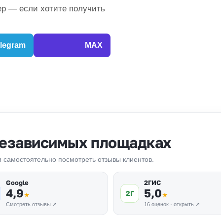
р — если хотите получить
legram
MAX
независимых площадках
 и самостоятельно посмотреть отзывы клиентов.
Google
2ГИС
4,9
5,0
2Г
★
★
Смотреть отзывы ↗
16 оценок · открыть ↗