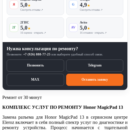
5,0
4,9
Я
G
★
★
Смотреть отзывы ↗
Смотреть отзывы ↗
2ГИС
Avito
5,0
5,0
2Г
AV
★
★
16 оценок · открыть ↗
16 отзывов · открыть ↗
Нужна консультация по ремонту?
Позвоните:
+7 (926) 888-77-25
или выберите удобный способ связи.
Позвонить
Telegram
MAX
Оставить заявку
Ремонт от 30 минут
КОМПЛЕКС УСЛУГ ПО РЕМОНТУ Honor MagicPad 13
Замена разъема для Honor MagicPad 13 в сервисном центре
Eleroz включает в себя полный спектр услуг по диагностике и
ремонту устройства. Процесс начинается с тщательной