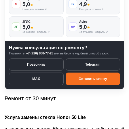
5,0
4,9
Я
G
★
★
Смотреть отзывы ↗
Смотреть отзывы ↗
2ГИС
Avito
5,0
5,0
2Г
AV
★
★
16 оценок · открыть ↗
16 отзывов · открыть ↗
Нужна консультация по ремонту?
Позвоните:
+7 (926) 888-77-25
или выберите удобный способ связи.
Позвонить
Telegram
MAX
Оставить заявку
Ремонт от 30 минут
Услуга замены стекла Honor 50 Lite
в сервисном центре Eleroz включает в себя полный