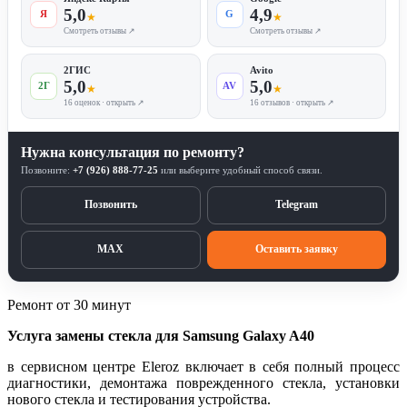
5,0
4,9
Я
G
★
★
Смотреть отзывы ↗
Смотреть отзывы ↗
2ГИС
Avito
5,0
5,0
2Г
AV
★
★
16 оценок · открыть ↗
16 отзывов · открыть ↗
Нужна консультация по ремонту?
Позвоните:
+7 (926) 888-77-25
или выберите удобный способ связи.
Позвонить
Telegram
MAX
Оставить заявку
Ремонт от 30 минут
Услуга замены стекла для Samsung Galaxy A40
в сервисном центре Eleroz включает в себя полный процесс
диагностики, демонтажа поврежденного стекла, установки
нового стекла и тестирования устройства.