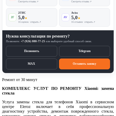
Смотреть отзывы ↗
Смотреть отзывы ↗
2ГИС
Avito
5,0
5,0
2Г
AV
★
★
16 оценок · открыть ↗
16 отзывов · открыть ↗
Нужна консультация по ремонту?
Позвоните:
+7 (926) 888-77-25
или выберите удобный способ связи.
Позвонить
Telegram
MAX
Оставить заявку
Ремонт от 30 минут
КОМПЛЛЕКС УСЛУГ ПО РЕМОНТУ Xiaomi: замена
стекла
Услуга замены стекла для телефонов Xiaomi в сервисном
центре Eleroz включает в себя профессиональную
диагностику устройства, демонтаж поврежденного стекла,
установку нового стекла и проверку работоспособности