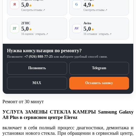
5,0
4,9
Я
G
★
★
Смотреть отзывы ↗
Смотреть отзывы ↗
2ГИС
Avito
5,0
5,0
2Г
AV
★
★
16 оценок · открыть ↗
16 отзывов · открыть ↗
Нужна консультация по ремонту?
Позвоните:
+7 (926) 888-77-25
или выберите удобный способ связи.
Позвонить
Telegram
MAX
Оставить заявку
Ремонт от 30 минут
УСЛУГА ЗАМЕНЫ СТЕКЛА КАМЕРЫ Samsung Galaxy
A8 Plus в сервисном центре Eleroz
включает в себя полный процесс диагностики, демонтажа и
установки нового стекла. При обращении в сервисный центр,