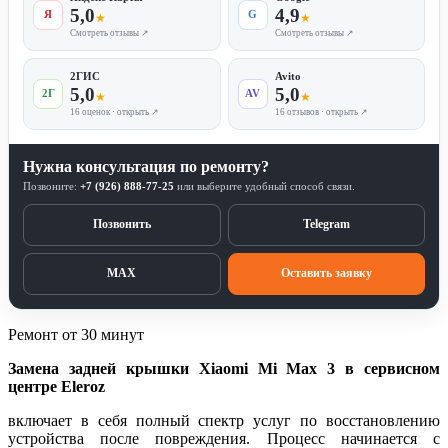
5,0
4,9
Я
G
★
★
Смотреть отзывы ↗
Смотреть отзывы ↗
2ГИС
Avito
5,0
5,0
2Г
AV
★
★
16 оценок · открыть ↗
16 отзывов · открыть ↗
Нужна консультация по ремонту?
Позвоните:
+7 (926) 888-77-25
или выберите удобный способ связи.
Позвонить
Telegram
MAX
Оставить заявку
Ремонт от 30 минут
Замена задней крышки Xiaomi Mi Max 3 в сервисном
центре Eleroz
включает в себя полный спектр услуг по восстановлению
устройства после повреждения. Процесс начинается с