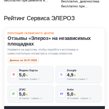
бесплатно при ремонте и
бесплатно, диагностика
гарантией 3-12 месяцев.
бесплатно при
Стоимость согласуем после
выполнении ремонта,
проверки, ориентиры — от 1000 ₽,
проверка совместимости
Рейтинг Сервиса ЭЛЕРОЗ
от 1500 ₽ и от 2500 ₽ по типу
SSD/RAM и согласование
работ.
работ до начала апгрейда.
РЕПУТАЦИЯ СЕРВИСНОГО ЦЕНТРА
Отзывы «Элероз» на независимых
площадках
Нажмите на карточку, чтобы перейти к источнику и
самостоятельно посмотреть отзывы клиентов.
Данные на 16.07.2026
Яндекс Карты
Google
5,0
4,9
Я
G
★
★
Смотреть отзывы ↗
Смотреть отзывы ↗
2ГИС
Avito
5,0
5,0
2Г
AV
★
★
16 оценок · открыть ↗
16 отзывов · открыть ↗