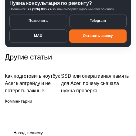
Нужна консультация по ремонту?
Позвоните:
+7 (926) 888-77-25
или выберите удобный способ связи.
Позвонить
Telegram
MAX
Оставить заявку
Другие статьи
Как подготовить ноутбук
О ноутбуках и
SSD или оперативная память
О ноутбуках и компьютерах
компьютерах
Acer к апгрейду и не
для Acer: почему сначала
потерять важные
нужна проверка
данные
совместимости
Комментарии
Назад к списку