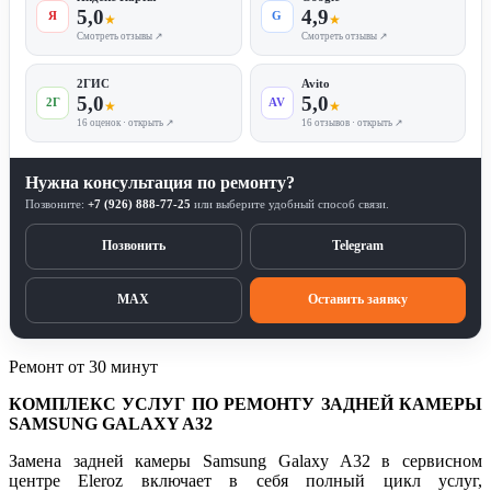
5,0
4,9
Я
G
★
★
Смотреть отзывы ↗
Смотреть отзывы ↗
2ГИС
Avito
5,0
5,0
2Г
AV
★
★
16 оценок · открыть ↗
16 отзывов · открыть ↗
Нужна консультация по ремонту?
Позвоните:
+7 (926) 888-77-25
или выберите удобный способ связи.
Позвонить
Telegram
MAX
Оставить заявку
Ремонт от 30 минут
КОМПЛЕКС УСЛУГ ПО РЕМОНТУ ЗАДНЕЙ КАМЕРЫ
SAMSUNG GALAXY A32
Замена задней камеры Samsung Galaxy A32 в сервисном
центре Eleroz включает в себя полный цикл услуг,