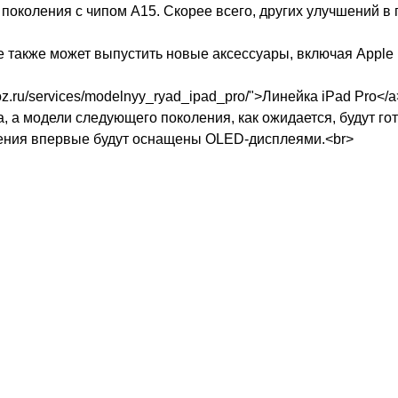
 поколения с чипом A15. Скорее всего, других улучшений в 
e также может выпустить новые аксессуары, включая Apple P
roz.ru/services/modelnyy_ryad_ipad_pro/
">Линейка iPad Pro</
а, а модели следующего поколения, как ожидается, будут го
ения впервые будут оснащены OLED-дисплеями.<br>