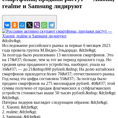
realme и Samsung лидируют
&lt;div&gt;
Исследование российского рынка за первые 6 месяцев 2023
года провела группа М.Видео-Эльдорадо. &lt;br&gt;
За полгода было реализовано 13 миллионов смартфонов. Это
на 17&#37; больше, чем за тот же период прошлого года. Но
средняя цена проданного устройства, наоборот, упала на
16&#37; — до 21&nbsp;000 рублей.&nbsp; На долю китайских
смартфонов приходится более 70&#37; отечественного рынка.
Год назад эта цифра составляла 55&#37;. За полгода было
продано смартфонов на 275 миллиардов рублей. 40&#37; этой
суммы получено от продаж флагманских и субфлагманских
устройств стоимостью выше 50 тысяч рублей.&nbsp; &lt;br&gt;
&lt;br&gt;
Пятерка лидеров выглядит следующим образом: &lt;br&gt;
1. Xiaomi; &lt;br&gt;
2. realme; &lt;br&gt;
3. Samsung; &lt;br&gt;